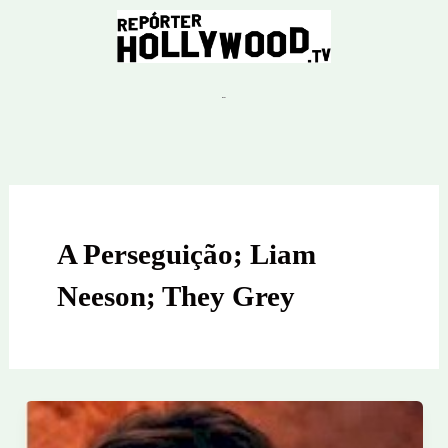
Ir
para
o
conteúdo
A Perseguição; Liam
Neeson; They Grey