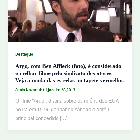
Destaque
Argo, com Ben Affleck (foto), é considerado
o melhor filme pelo sindicato dos atores.
Veja a moda das estrelas no tapete vermelho.
Jânio Nazareth
/
1,janeiro 28,2013
O filme “Argo”, drama sobre os reféns dos EUA
no Irã em 1979, ganhar no sábado o troféu
principal concedido […]