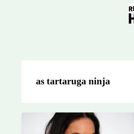
Ir
para
o
conteúdo
as tartaruga ninja