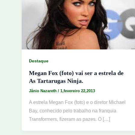
Destaque
Megan Fox (foto) vai ser a estrela de
As Tartarugas Ninja.
Jânio Nazareth
/
1,fevereiro 22,2013
A estrela Megan Fox (foto) e o diretor Michael
Bay, conhecido pelo trabalho na franquia
Transformers, fizeram as pazes. O […]