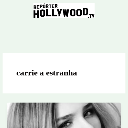
Ir
para
o
conteúdo
carrie a estranha