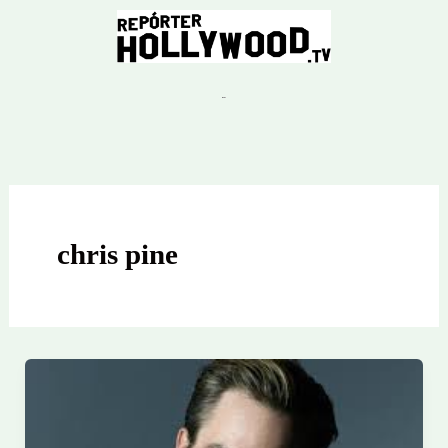
Ir
para
o
conteúdo
chris pine