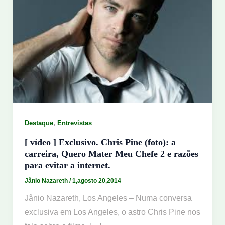
,
Destaque
Entrevistas
[ vídeo ] Exclusivo. Chris Pine (foto): a
carreira, Quero Mater Meu Chefe 2 e razões
para evitar a internet.
Jânio Nazareth
/
1,agosto 20,2014
Jânio Nazareth, Los Angeles – Numa conversa
exclusiva em Los Angeles, o astro Chris Pine nos