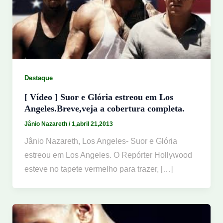
Destaque
[ Vídeo ] Suor e Glória estreou em Los
Angeles.Breve,veja a cobertura completa.
Jânio Nazareth
/
1,abril 21,2013
Jânio Nazareth, Los Angeles- Suor e Glória
estreou em Los Angeles. O Repórter Hollywood
esteve no tapete vermelho para trazer, […]