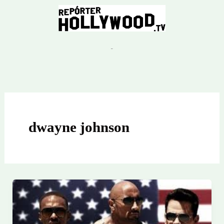
Ir
para
o
conteúdo
dwayne johnson