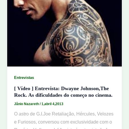
Entrevistas
[ Vídeo ] Entrevista: Dwayne Johnson,The
Rock. As dificuldades do começo no cinema.
Jânio Nazareth
/
1,abril 4,2013
O astro de G.I.Joe Retaliação, Hércules, Velozes
e Furiosos, conversou com exclusividade com o