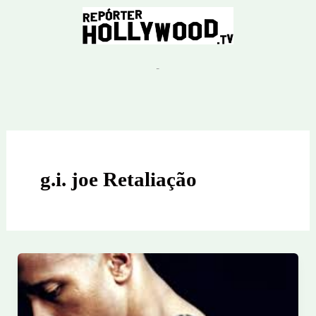
Ir
para
o
conteúdo
g.i. joe Retaliação