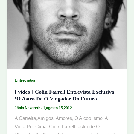
Entrevistas
[ vídeo ] Colin Farrell.Entrevista Exclusiva
!O Astro De O Vingador Do Futuro.
Jânio Nazareth
/
1,agosto 15,2012
A Carreira,Amigos, Amores, O Alcoolismo. A
Volta Por Cima. Colin Farrell, astro de O