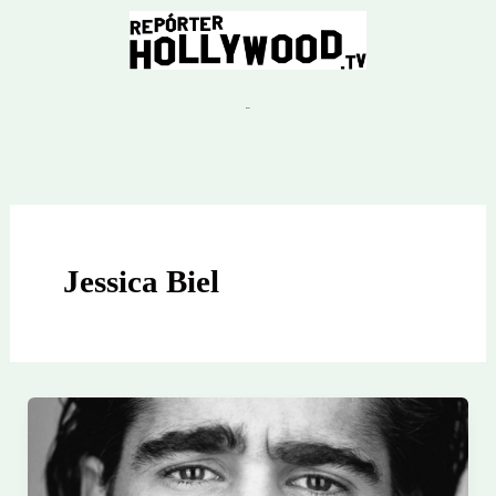
Ir
para
o
conteúdo
Jessica Biel