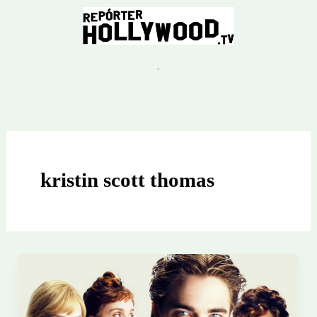
Ir
para
o
conteúdo
kristin scott thomas