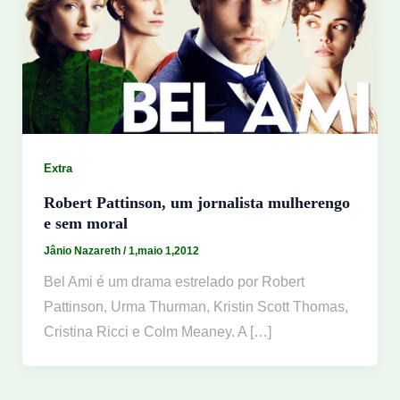
Extra
Robert Pattinson, um jornalista mulherengo
e sem moral
Jânio Nazareth
/
1,maio 1,2012
Bel Ami é um drama estrelado por Robert
Pattinson, Urma Thurman, Kristin Scott Thomas,
Cristina Ricci e Colm Meaney. A […]