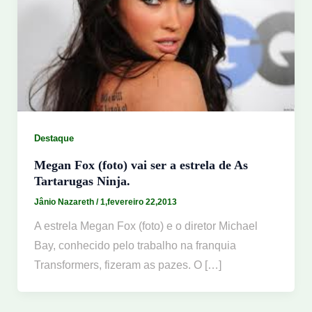
Destaque
Megan Fox (foto) vai ser a estrela de As
Tartarugas Ninja.
Jânio Nazareth
/
1,fevereiro 22,2013
A estrela Megan Fox (foto) e o diretor Michael
Bay, conhecido pelo trabalho na franquia
Transformers, fizeram as pazes. O […]