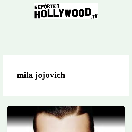
Ir
para
o
conteúdo
mila jojovich