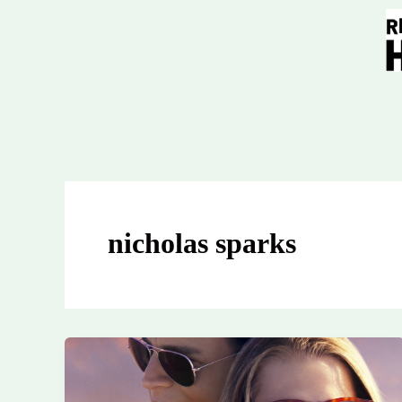
Ir
para
o
conteúdo
nicholas sparks