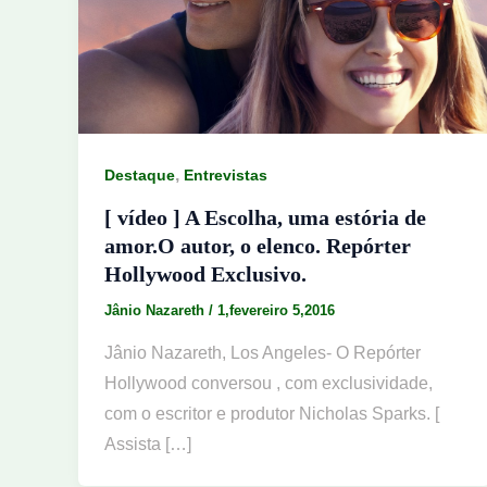
,
Destaque
Entrevistas
[ vídeo ] A Escolha, uma estória de
amor.O autor, o elenco. Repórter
Hollywood Exclusivo.
Jânio Nazareth
/
1,fevereiro 5,2016
Jânio Nazareth, Los Angeles- O Repórter
Hollywood conversou , com exclusividade,
com o escritor e produtor Nicholas Sparks. [
Assista […]