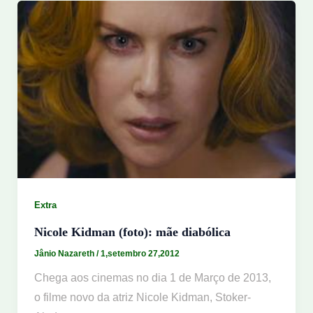
Extra
Nicole Kidman (foto): mãe diabólica
Jânio Nazareth
/
1,setembro 27,2012
Chega aos cinemas no dia 1 de Março de 2013,
o filme novo da atriz Nicole Kidman, Stoker-