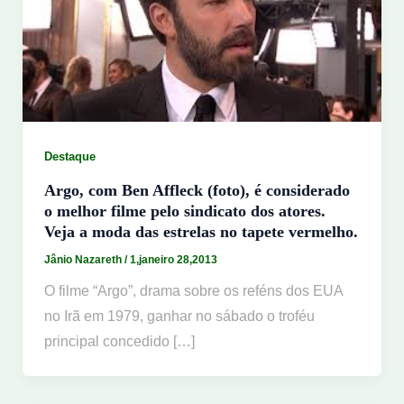
Destaque
Argo, com Ben Affleck (foto), é considerado
o melhor filme pelo sindicato dos atores.
Veja a moda das estrelas no tapete vermelho.
Jânio Nazareth
/
1,janeiro 28,2013
O filme “Argo”, drama sobre os reféns dos EUA
no Irã em 1979, ganhar no sábado o troféu
principal concedido […]