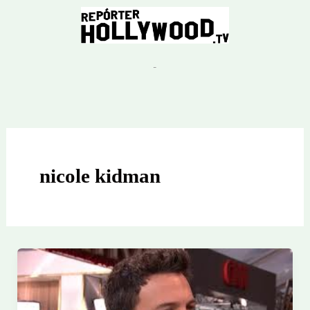
Ir
para
o
conteúdo
nicole kidman