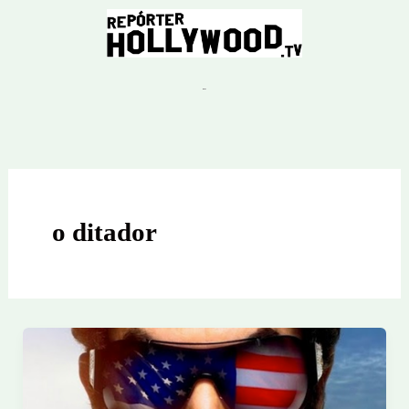
Ir
para
o
conteúdo
o ditador