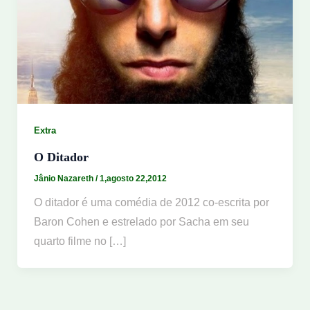
Extra
O Ditador
Jânio Nazareth
/
1,agosto 22,2012
O ditador é uma comédia de 2012 co-escrita por
Baron Cohen e estrelado por Sacha em seu
quarto filme no […]