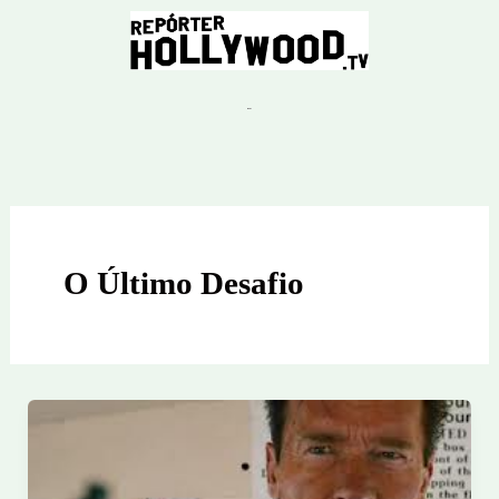
Ir
para
o
conteúdo
O Último Desafio