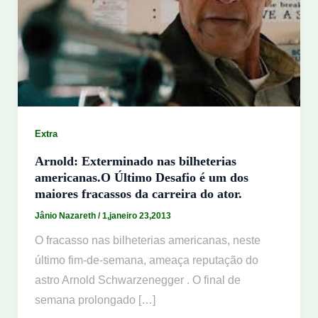
Extra
Arnold: Exterminado nas bilheterias
americanas.O Último Desafio é um dos
maiores fracassos da carreira do ator.
Jânio Nazareth
/
1,janeiro 23,2013
O fracasso nas bilheterias americanas, neste
último fim-de-semana, ameaça reputação do
astro Arnold Schwarzenegger . O final de
semana prolongado […]