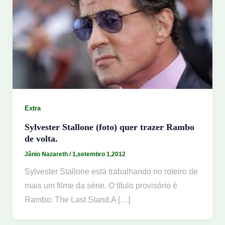
Extra
Sylvester Stallone (foto) quer trazer Rambo
de volta.
Jânio Nazareth
/
1,setembro 1,2012
Sylvester Stallone está trabalhando no roteiro de
mais um filme da série. O título provisório é
Rambo: The Last Stand.A […]