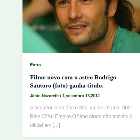
Extra
Filme novo com o astro Rodrigo
Santoro (foto) ganha título.
Jânio Nazareth
/
1,setembro 13,2012
A seqüência do épico 300, vai se chamar 300:
Rise Of An Empire.O filme ainda não tem título
oficial em […]