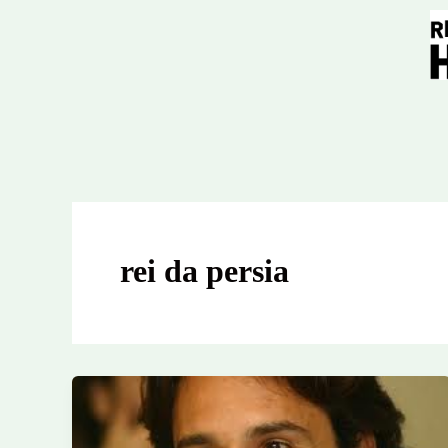
Ir
para
o
conteúdo
rei da persia