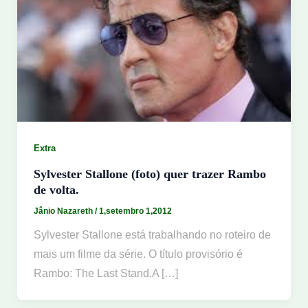
Extra
Sylvester Stallone (foto) quer trazer Rambo
de volta.
Jânio Nazareth
/
1,setembro 1,2012
Sylvester Stallone está trabalhando no roteiro de
mais um filme da série. O título provisório é
Rambo: The Last Stand.A […]