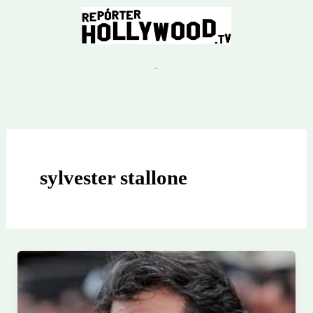
Ir
para
o
conteúdo
sylvester stallone