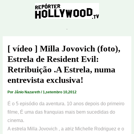
Ir
para
o
conteúdo
[ vídeo ] Milla Jovovich (foto),
Estrela de Resident Evil:
Retribuição .A Estrela, numa
entrevista exclusiva!
Por
Jânio Nazareth
/
1,setembro 10,2012
É o 5 episódio da aventura. 10 anos depois do primeiro
filme, É uma das franquias mais bem sucedidas do
cinema.
A estrela Milla Jovovich , a atriz Michelle Rodriguez e o