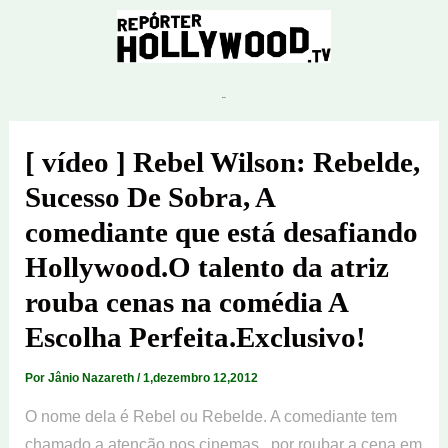
Ir
para
o
conteúdo
[ vídeo ] Rebel Wilson: Rebelde,
Sucesso De Sobra, A
comediante que está desafiando
Hollywood.O talento da atriz
rouba cenas na comédia A
Escolha Perfeita.Exclusivo!
Por
Jânio Nazareth
/
1,dezembro 12,2012
O nome dela é Rebel ou Rebelde. A comediante tem
chamado a atenção nos cinemas , por roubar a cena em