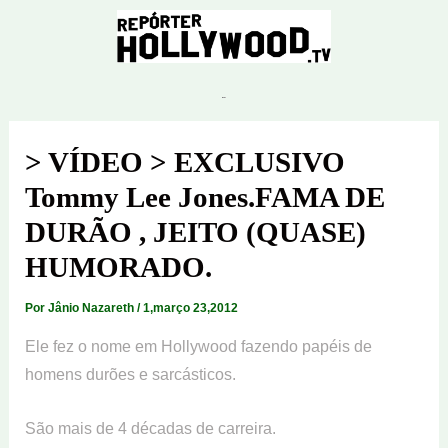
Ir
para
o
conteúdo
> VÍDEO > EXCLUSIVO
Tommy Lee Jones.FAMA DE
DURÃO , JEITO (QUASE)
HUMORADO.
Por
Jânio Nazareth
/
1,março 23,2012
Ele fez o nome em Hollywood fazendo papéis de
homens durões e sarcásticos.
São mais de 4 décadas de carreira.