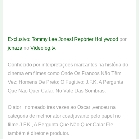
Exclusivo: Tommy Lee Jones! Repórter Hollywood
por
jcnaza
no
Videolog.tv
.
Conhecido por interpretações marcantes na história do
cinema em filmes como Onde Os Francos Não Têm
Vez; Homens De Preto; O Fugitivo; J.F.K. A Pergunta
Que Não Quer Calar; No Vale Das Sombras.
O ator , nomeado tres vezes ao Oscar ,venceu na
categoria de melhor ator coadjuvante pelo papel no
filme J.F.K., A Pergunta Que Não Quer Calar.Ele
também é diretor e produtor.