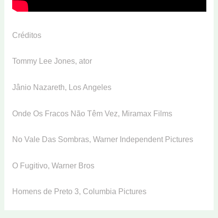
Créditos
Tommy Lee Jones, ator
Jânio Nazareth, Los Angeles
Onde Os Fracos Não Têm Vez, Miramax Films
No Vale Das Sombras, Warner Independent Pictures
O Fugitivo, Warner Bros
Homens de Preto 3, Columbia Pictures