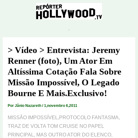
Ir
para
o
conteúdo
> Vídeo > Entrevista: Jeremy
Renner (foto), Um Ator Em
Altíssima Cotação Fala Sobre
Missão Impossível, O Legado
Bourne E Mais.Exclusivo!
Por
Jânio Nazareth
/
1,novembro 6,2011
MISSÃO IMPOSSÍVEL,PROTOCOLO FANTASMA,
TRAZ DE VOLTA TOM CRUISE NO PAPEL
PRINCIPAL, MAS OUTRO ATOR DO ELENCO,