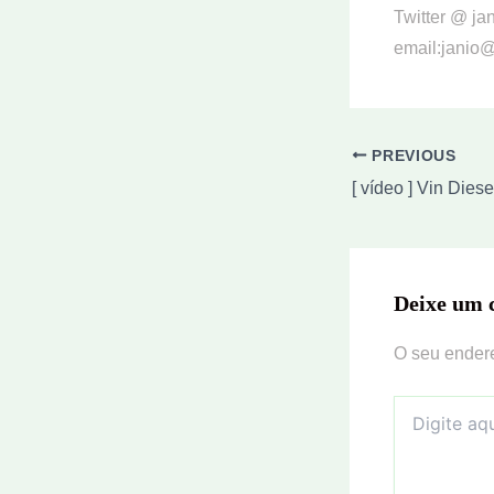
Twitter @ ja
email:janio@
PREVIOUS
Deixe um 
O seu endere
Digite
aqui...