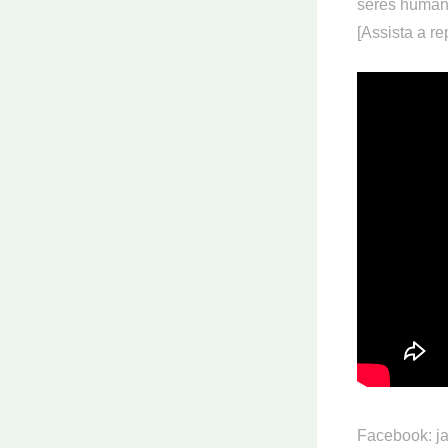
seres humanos
[Assista a r
Facebook: j