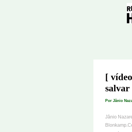
Ir
para
o
conteúdo
[ víde
salvar
Por
Jânio Naz
Jânio Nazare
Blonkamp.Con