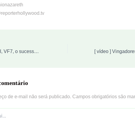
nionazareth
reporterhollywood.tv
[ vídeo ] Vin Diesel, VF7, o sucesso inesperado, as brigas, os pegas, as manobras arriscadas.
comentário
ço de e-mail não será publicado.
Campos obrigatórios são m