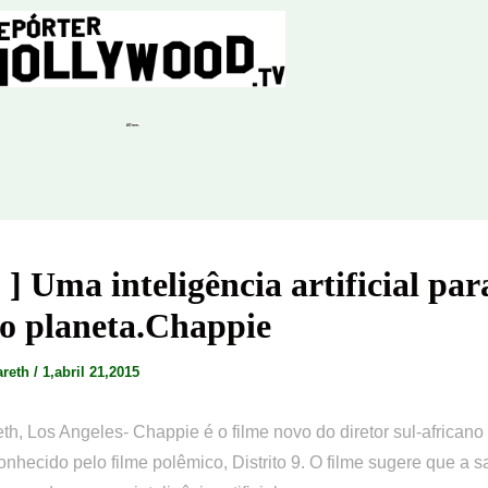
o ] Uma inteligência artificial par
 o planeta.Chappie
areth
/
1,abril 21,2015
th, Los Angeles- Chappie é o filme novo do diretor sul-africano
hecido pelo filme polêmico, Distrito 9. O filme sugere que a 