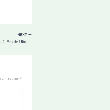
NEXT
[ vídeo ] Vingadores 2, Era de Ultron. O elenco, o clima nas filmagens, os novos planos para a aventura.
arcados com
*