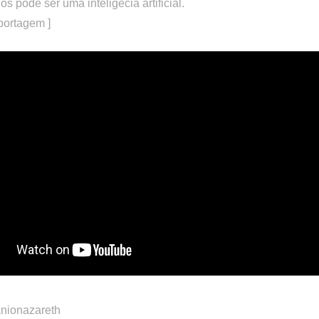
 pode ser uma inteligêcia artificial.
eportagem ]
anionazareth