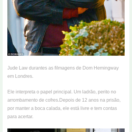
Jude Law durantes as filmagens de Dom Hemingway
em Londres.
Ele interpreta o papel principal. Um ladrão, perito no
arrombamento de cofres.Depois de 12 anos na prisão,
por manter a boca calada, ele está livre e tem contas
para acertar.