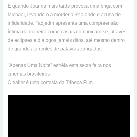
E quando Joanna mais tarde provoca uma briga com
Michael, levando-o a morder a isca onde o acusa de
infidelidade, Tadjedin apresenta uma compreensão
íntima da maneira como casais comunicam-se, através
de eclipses e diálogos jamais ditos, até mesmo dentro
de grandes torrentes de palavras zangadas.
”Apenas Uma Noite” estréia esta sexta feira nos
cinemas brasileiros
O trailer é uma cortesia da Tribeca Film