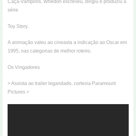
Caça-Vampiros. Whedon escreveu, dirigiu e produziu a
série
Toy Story.
A animação valeu ao cineasta a indicação ao Oscar em
1995, nas categorias de melhor roteiro.
Os Vingadores
> Assista ao trailer legandado, cortesia Paramount
Pictures >