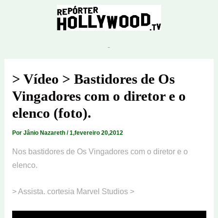
Ir
para
o
conteúdo
> Vídeo > Bastidores de Os
Vingadores com o diretor e o
elenco (foto).
Por
Jânio Nazareth
/
1,fevereiro 20,2012
Nos bastidores de Os Vingadores com o diretor e o
elenco.
> Assista. cortesia Marvel Studios >