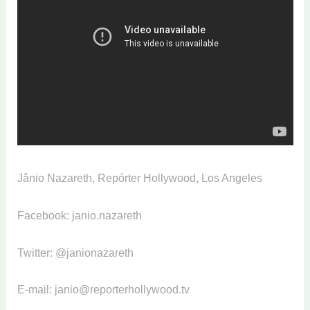
Jânio Nazareth, Repórter Hollywood, Los Angeles
Facebook: janio.nazareth
Twitter: @janionazareth
E-mail: janio@reporterhollywood.tv