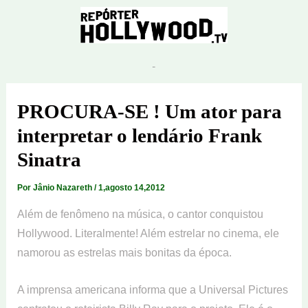
Ir
para
o
conteúdo
PROCURA-SE ! Um ator para
interpretar o lendário Frank
Sinatra
Por
Jânio Nazareth
/
1,agosto 14,2012
Além de fenômeno na música, o cantor conquistou
Hollywood. Literalmente! Além estrelar no cinema, ele
namorou as estrelas mais bonitas da época.
A imprensa americana informa que a Universal Pictures