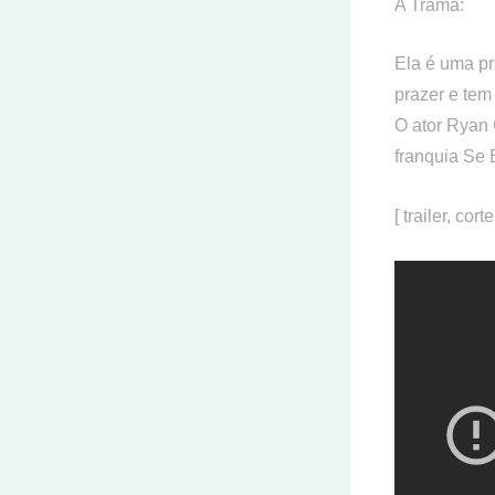
A Trama:
Ela é uma pr
prazer e tem
O ator Ryan 
franquia Se
[ trailer, cor