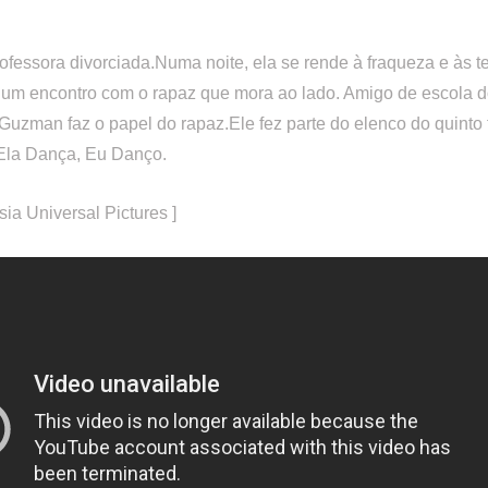
ofessora divorciada.Numa noite, ela se rende à fraqueza e às t
 um encontro com o rapaz que mora ao lado. Amigo de escola do
Guzman faz o papel do rapaz.Ele fez parte do elenco do quinto 
 Ela Dança, Eu Danço.
tesia Universal Pictures ]