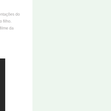
entações do
 filho.
filme da