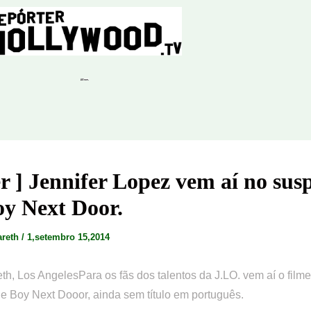
ler ] Jennifer Lopez vem aí no sus
y Next Door.
areth
/
1,setembro 15,2014
th, Los AngelesPara os fãs dos talentos da J.LO. vem aí o film
 Boy Next Dooor, ainda sem título em português.