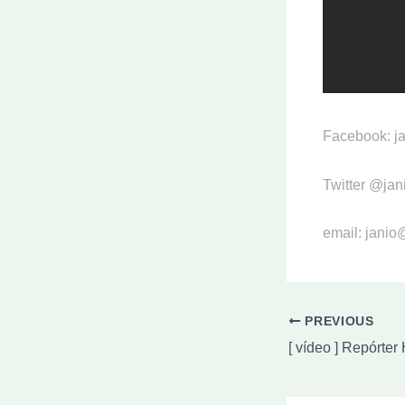
Facebook: j
Twitter @jan
email: janio
PREVIOUS