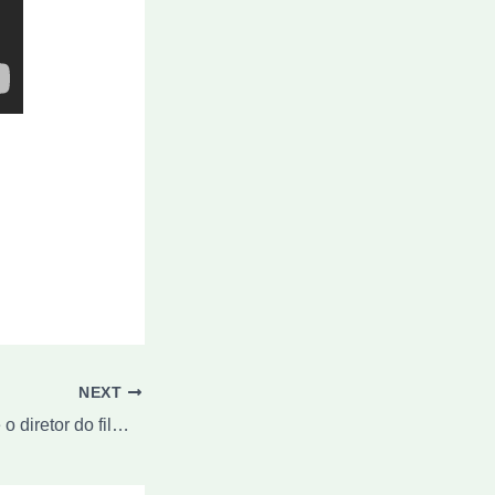
NEXT
[ vídeo ] O elenco e o diretor do filme conversam com o Repórter Hollywood. A boneca Annabelle existe. Ela está guardada à sete chaves num museu no estado americano de Connecticut.