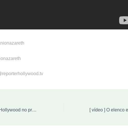
anionazareth
ionazareth
@reporterhollywood.tv
[ vídeo ] Repórter Hollywood no programa Okay Pessoal: Se Eu Ficar