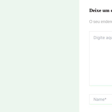
Deixe um 
O seu endere
Digite
aqui...
Name*