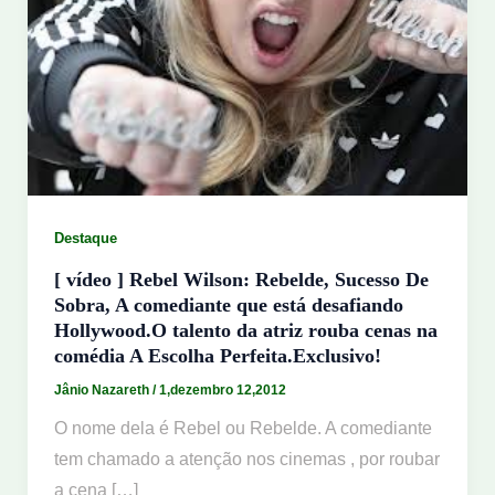
Destaque
[ vídeo ] Rebel Wilson: Rebelde, Sucesso De
Sobra, A comediante que está desafiando
Hollywood.O talento da atriz rouba cenas na
comédia A Escolha Perfeita.Exclusivo!
Jânio Nazareth
/
1,dezembro 12,2012
O nome dela é Rebel ou Rebelde. A comediante
tem chamado a atenção nos cinemas , por roubar
a cena […]