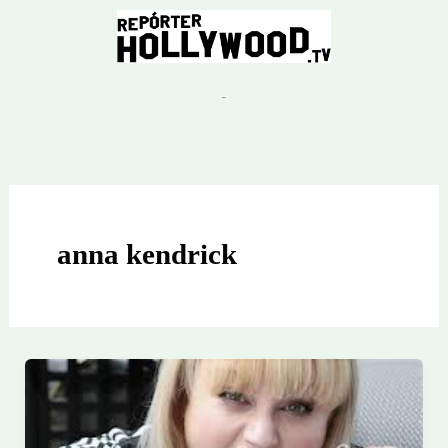
Ir
para
o
conteúdo
anna kendrick