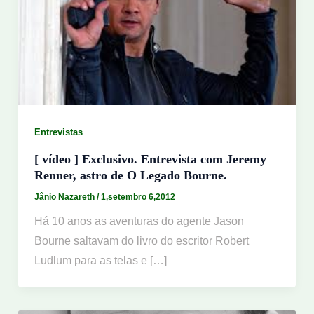
Entrevistas
[ vídeo ] Exclusivo. Entrevista com Jeremy
Renner, astro de O Legado Bourne.
Jânio Nazareth
/
1,setembro 6,2012
Há 10 anos as aventuras do agente Jason
Bourne saltavam do livro do escritor Robert
Ludlum para as telas e […]