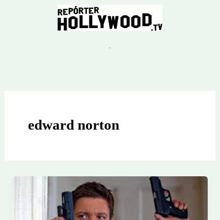
Ir
para
o
conteúdo
edward norton