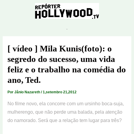
Ir
para
o
conteúdo
[ vídeo ] Mila Kunis(foto): o
segredo do sucesso, uma vida
feliz e o trabalho na comédia do
ano, Ted.
Por
Jânio Nazareth
/
1,setembro 21,2012
No filme novo, ela concorre com um ursinho boca-suja,
mulherengo, que não perde uma balada, pela atenção
do namorado. Será que a relação tem lugar para três?