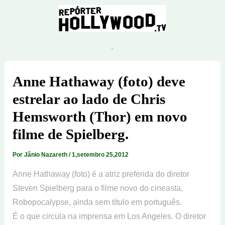
Ir
para
o
conteúdo
Anne Hathaway (foto) deve
estrelar ao lado de Chris
Hemsworth (Thor) em novo
filme de Spielberg.
Por
Jânio Nazareth
/
1,setembro 25,2012
Anne Hathaway (foto) é a atriz preferida do diretor
Steven Spielberg para o filme novo do cineasta,
Robopocalypse, ainda sem título em português.
É o que circula na imprensa em Los Angeles. O diretor