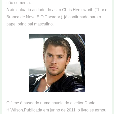
não comenta.
A atriz atuaria ao lado do astro Chris Hemsworth (Thor e
Branca de Neve E O Caçador.), já confirmado para o
papel principal masculino.
O filme é baseado numa novela do escritor Daniel
H.Wilson.Publicada em junho de 2011, o livro se tornou