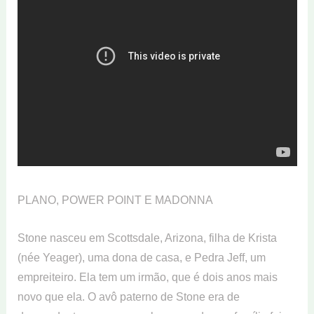
PLANO, POWER POINT E MADONNA
Stone nasceu em Scottsdale, Arizona, filha de Krista
(née Yeager), uma dona de casa, e Pedra Jeff, um
empreiteiro. Ela tem um irmão, que é dois anos mais
novo que ela. O avô paterno de Stone era de