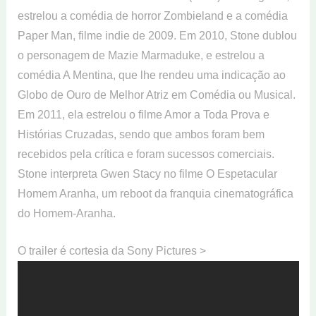
estrelou a comédia de horror Zombieland e a comédia
Paper Man, filme indie de 2009. Em 2010, Stone dublou
o personagem de Mazie Marmaduke, e estrelou a
comédia A Mentina, que lhe rendeu uma indicação ao
Globo de Ouro de Melhor Atriz em Comédia ou Musical.
Em 2011, ela estrelou o filme Amor a Toda Prova e
Histórias Cruzadas, sendo que ambos foram bem
recebidos pela crítica e foram sucessos comerciais.
Stone interpreta Gwen Stacy no filme O Espetacular
Homem Aranha, um reboot da franquia cinematográfica
do Homem-Aranha.
O trailer é cortesia da Sony Pictures >